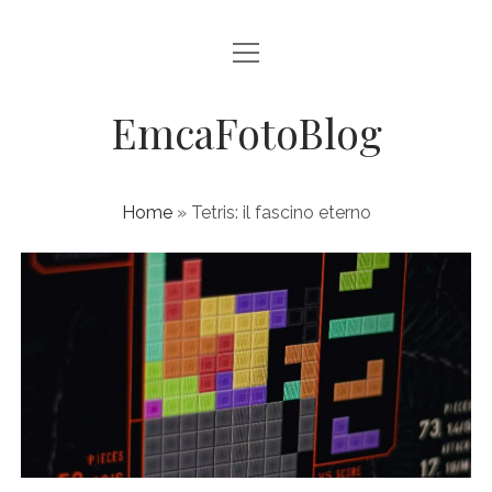
apri
HOME
menu
SCRIVICI
EmcaFotoBlog
Home
»
Tetris: il fascino eterno